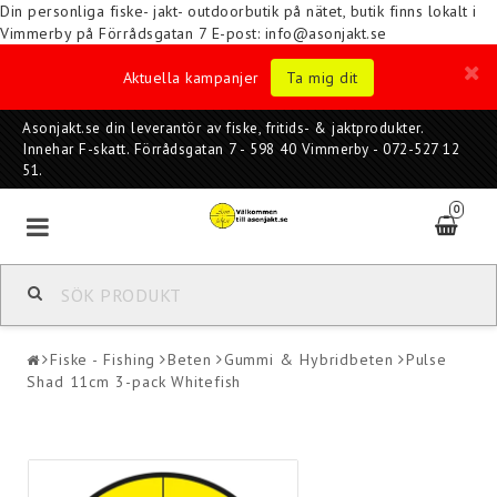
Din personliga fiske- jakt- outdoorbutik på nätet, butik finns lokalt i
Vimmerby på Förrådsgatan 7
E-post: info@asonjakt.se
Aktuella kampanjer
Ta mig dit
Asonjakt.se din leverantör av fiske, fritids- & jaktprodukter.
Innehar F-skatt. Förrådsgatan 7 - 598 40 Vimmerby - 072-527 12
51.
0
Fiske - Fishing
Beten
Gummi & Hybridbeten
Pulse
Shad 11cm 3-pack Whitefish