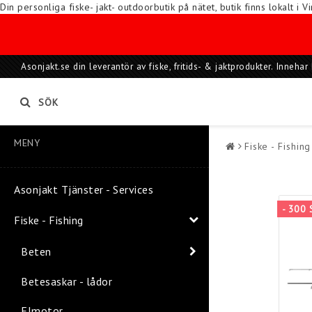
Din personliga fiske- jakt- outdoorbutik på nätet, butik finns lokalt 
Asonjakt.se din leverantör av fiske, fritids- & jaktprodukter. Inneh
SÖK
MENY
Fiske - Fishing
Asonjakt Tjänster - Services
- 300 
Fiske - Fishing
Beten
Betesaskar - lådor
Elmotor