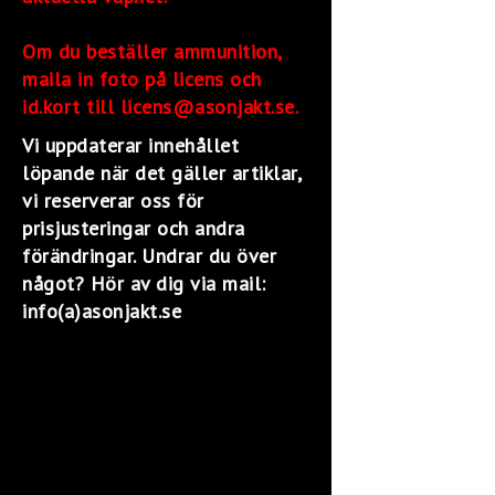
Om du beställer ammunition,
maila in foto på licens och
id.kort till licens@asonjakt.se.
Vi uppdaterar innehållet
löpande när det gäller artiklar,
vi reserverar oss för
prisjusteringar och andra
förändringar. Undrar du över
något? Hör av dig via mail:
info(a)asonjakt.se