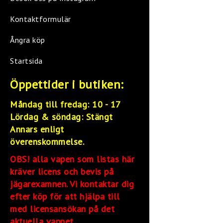
Kontaktformulär
Ångra köp
Startsida
Öppettider i butiken:
Måndag till fredag: 10 - 17
Lördag &
söndag: Stängt
Annars enligt
överenskommelse.
OBS! alla vapen som listas här
kräver licens och bevis på
jägarexamnen. Vi kontaktar dig
efter köp för att hjälpa till
med licensansökan på det
aktuella vapnet.