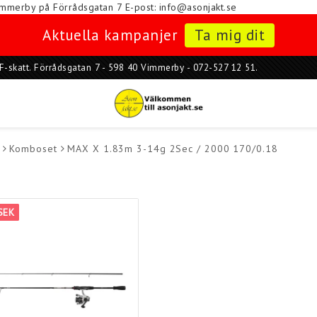
i Vimmerby på Förrådsgatan 7
E-post: info@asonjakt.se
Aktuella kampanjer
Ta mig dit
ar F-skatt. Förrådsgatan 7 - 598 40 Vimmerby - 072-527 12 51.
Komboset
MAX X 1.83m 3-14g 2Sec / 2000 170/0.18
SEK