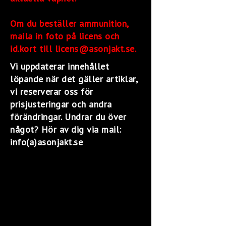
Om du beställer ammunition,
maila in foto på licens och
id.kort till licens@asonjakt.se.
Vi uppdaterar innehållet
löpande när det gäller artiklar,
vi reserverar oss för
prisjusteringar och andra
förändringar. Undrar du över
något? Hör av dig via mail:
info(a)asonjakt.se