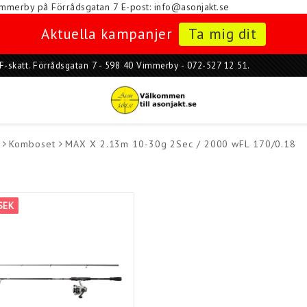
i Vimmerby på Förrådsgatan 7
E-post: info@asonjakt.se
Aktuella kampanjer
Ta mig dit
ar F-skatt. Förrådsgatan 7 - 598 40 Vimmerby - 072-527 12 51.
Komboset
MAX X 2.13m 10-30g 2Sec / 2000 wFL 170/0.18
SEK