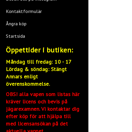
Kontaktformulär
Ångra köp
Startsida
Öppettider i butiken:
Måndag till fredag: 10 - 17
Lördag &
söndag: Stängt
Annars enligt
överenskommelse.
OBS! alla vapen som listas här
kräver licens och bevis på
jägarexamnen. Vi kontaktar dig
efter köp för att hjälpa till
med licensansökan på det
aktuella vapnet.