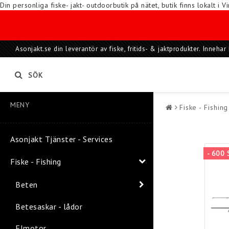
Din personliga fiske- jakt- outdoorbutik på nätet, butik finns lokalt 
Asonjakt.se din leverantör av fiske, fritids- & jaktprodukter. Inneh
SÖK
MENY
Fiske - Fishing
Asonjakt Tjänster - Services
- 600 
Fiske - Fishing
Beten
Betesaskar - lådor
Elmotor