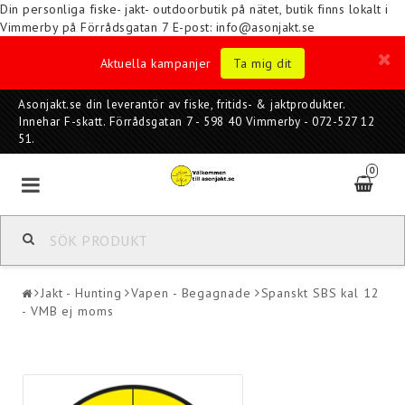
Din personliga fiske- jakt- outdoorbutik på nätet, butik finns lokalt i
Vimmerby på Förrådsgatan 7
E-post: info@asonjakt.se
Aktuella kampanjer
Ta mig dit
Asonjakt.se din leverantör av fiske, fritids- & jaktprodukter.
Innehar F-skatt. Förrådsgatan 7 - 598 40 Vimmerby - 072-527 12
51.
0
Jakt - Hunting
Vapen - Begagnade
Spanskt SBS kal 12
- VMB ej moms