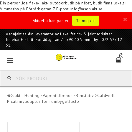
Din personliga fiske- jakt- outdoorbutik på nätet, butik finns lokalt i
Vimmerby på Förrådsgatan 7
E-post: info@asonjakt.se
Aktuella kampanjer
Ta mig dit
Asonjakt.se din leverantör av fiske, fritids- & jaktprodukter.
Innehar F-skatt. Förrådsgatan 7 - 598 40 Vimmerby - 072-527 12
51.
0
Jakt - Hunting
Vapentillbehör
Benstativ
Caldwell
Picatinnyadapter för rembygelfäste