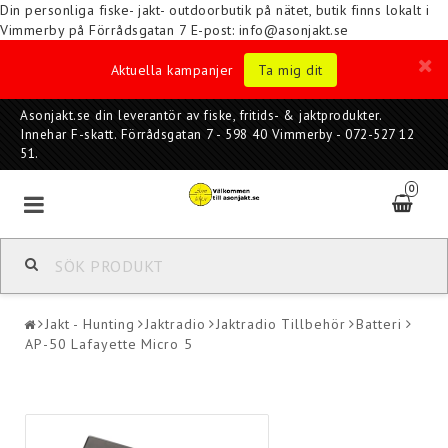
Din personliga fiske- jakt- outdoorbutik på nätet, butik finns lokalt i
Vimmerby på Förrådsgatan 7
E-post: info@asonjakt.se
Aktuella kampanjer
Ta mig dit
Asonjakt.se din leverantör av fiske, fritids- & jaktprodukter.
Innehar F-skatt. Förrådsgatan 7 - 598 40 Vimmerby - 072-527 12
51.
0
Jakt - Hunting
Jaktradio
Jaktradio Tillbehör
Batteri
AP-50 Lafayette Micro 5