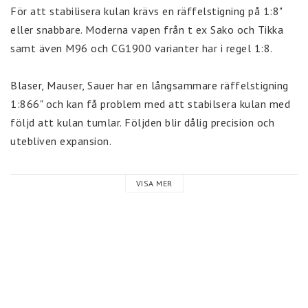
För att stabilisera kulan krävs en räffelstigning på 1:8" 
eller snabbare. Moderna vapen från t ex Sako och Tikka 
samt även M96 och CG1900 varianter har i regel 1:8.

Blaser, Mauser, Sauer har en långsammare räffelstigning 
1:866" och kan få problem med att stabilsera kulan med 
följd att kulan tumlar. Följden blir dålig precision och 
utebliven expansion.

Hornady International™ ECX™

VISA MER
Blyfri ammunition speciellt utvecklad till Europeiska 
jägare. ECX™ är extremt effektiv på korta till 
medellånga avstånd. Kulan expanderar fort och skapar en 
stor sårkanal. Perfekt för drevjakt.

Specifikation
