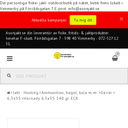
Din personliga fiske- jakt- outdoorbutik på nätet, butik finns lokalt i
Vimmerby på Förrådsgatan 7
E-post: info@asonjakt.se
Aktuella kampanjer
Ta mig dit
Asonjakt.se din leverantör av fiske, fritids- & jaktprodukter.
Innehar F-skatt. Förrådsgatan 7 - 598 40 Vimmerby - 072-527 12
51.
0
Jakt - Hunting
Ammunition, hagel, kula m.m.
Gevär
6,5x55
Hornady 6.5x55 140 gr ECX