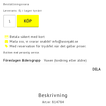
Beställningsvara
Leverans:
Ej i lager tyvärr
KÖP
Betala säkert med kort
Maila oss, vi svarar snabbt! info@asonjakt.se
Med reservation för tryckfel när det gäller priser.
Butiken med personlig service.
Föreslagen åldersgrupp
Vuxen (tonåring eller äldre)
DELA
Beskrivning
Art.nr: 814784