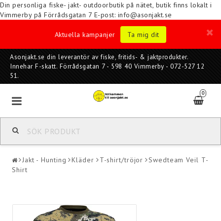
Din personliga fiske- jakt- outdoorbutik på nätet, butik finns lokalt i
Vimmerby på Förrådsgatan 7
E-post: info@asonjakt.se
Aktuella kampanjer
Ta mig dit
Asonjakt.se din leverantör av fiske, fritids- & jaktprodukter.
Innehar F-skatt. Förrådsgatan 7 - 598 40 Vimmerby - 072-527 12
51.
0
Jakt - Hunting
Kläder
T-shirt/tröjor
Swedteam Veil T-
Shirt