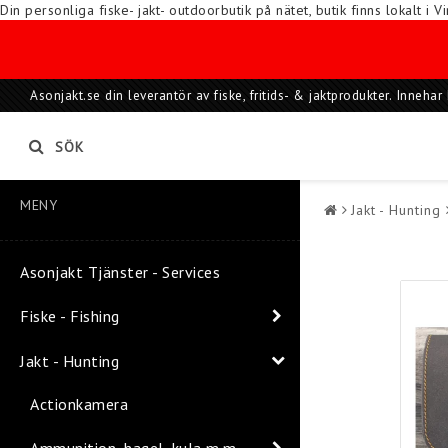
Din personliga fiske- jakt- outdoorbutik på nätet, butik finns lokalt 
Asonjakt.se din leverantör av fiske, fritids- & jaktprodukter. Inneh
SÖK
MENY
Jakt - Hunting
Asonjakt Tjänster - Services
Fiske - Fishing
Jakt - Hunting
Actionkamera
Ammunition, hagel, kula m.m.