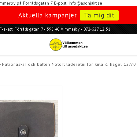
i Vimmerby på Förrådsgatan 7
E-post: info@asonjakt.se
Aktuella kampanjer
Ta mig dit
ar F-skatt. Förrådsgatan 7 - 598 40 Vimmerby - 072-527 12 51.
Patronaskar och bälten
Stort läderetui för kula & hagel 12/70