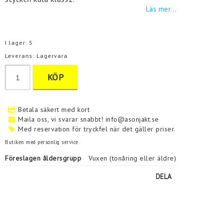
Läs mer...
I lager: 5
Leverans:
Lagervara
KÖP
Betala säkert med kort
Maila oss, vi svarar snabbt! info@asonjakt.se
Med reservation för tryckfel när det gäller priser.
Butiken med personlig service.
Föreslagen åldersgrupp
Vuxen (tonåring eller äldre)
DELA