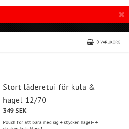
0
VARUKORG
Stort läderetui för kula &
hagel 12/70
349 SEK
Pouch för att bära med sig 4 stycken hagel- 4
stycken kula klass1.