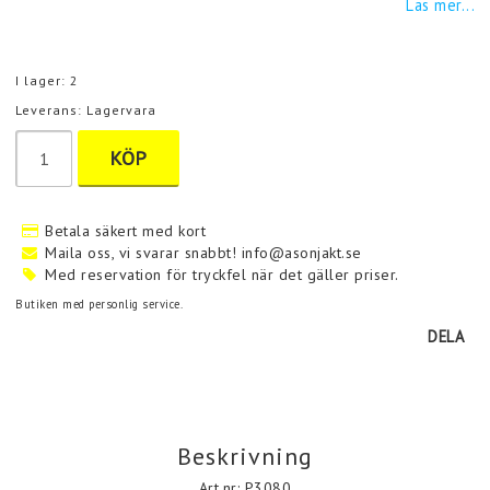
Läs mer...
I lager: 2
Leverans:
Lagervara
KÖP
Betala säkert med kort
Maila oss, vi svarar snabbt! info@asonjakt.se
Med reservation för tryckfel när det gäller priser.
Butiken med personlig service.
DELA
Beskrivning
Art.nr: P3080