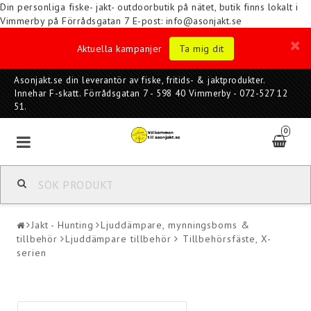
Din personliga fiske- jakt- outdoorbutik på nätet, butik finns lokalt i
Vimmerby på Förrådsgatan 7
E-post: info@asonjakt.se
Aktuella kampanjer
Ta mig dit
Asonjakt.se din leverantör av fiske, fritids- & jaktprodukter.
Innehar F-skatt. Förrådsgatan 7 - 598 40 Vimmerby - 072-527 12
51.
0
Jakt - Hunting
Ljuddämpare, mynningsboms &
tillbehör
Ljuddämpare tillbehör
Tillbehörsfäste, X-
serien