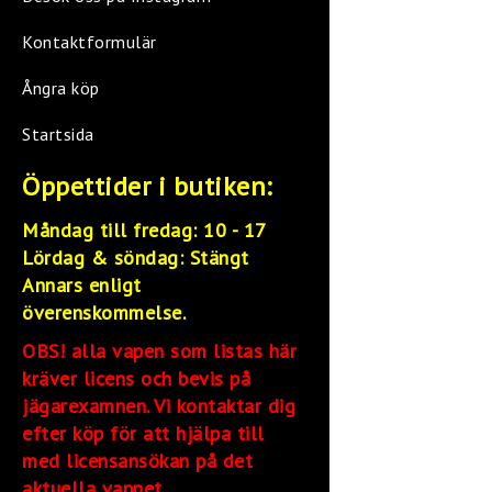
Kontaktformulär
Ångra köp
Startsida
Öppettider i butiken:
Måndag till fredag: 10 - 17
Lördag &
söndag: Stängt
Annars enligt
överenskommelse.
OBS! alla vapen som listas här
kräver licens och bevis på
jägarexamnen. Vi kontaktar dig
efter köp för att hjälpa till
med licensansökan på det
aktuella vapnet.