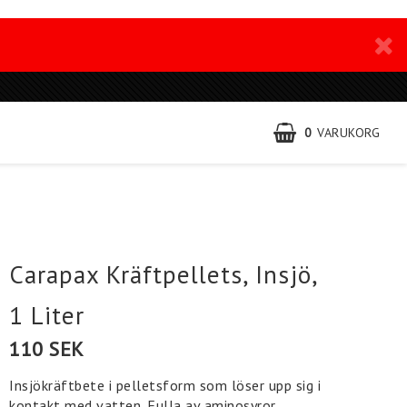
0
VARUKORG
Carapax Kräftpellets, Insjö,
1 Liter
110 SEK
Insjökräftbete i pelletsform som löser upp sig i
kontakt med vatten. Fulla av aminosyror