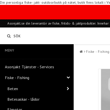
Din personliga fiske- jakt- outdoorbutik på nätet, butik finns lokalt 
Asonjakt.se din leverantör av fiske, fritids- & jaktprodukter. Inneh
SÖK
MENY
Fiske - Fishing
Asonjakt Tjänster - Services
Fiske - Fishing
Beten
Betesaskar - lådor
Elmotor