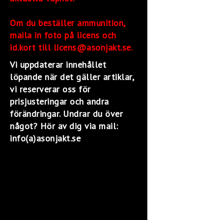
Om du beställer ammunition,
maila in foto på licens och
id.kort till licens@asonjakt.se.
Vi uppdaterar innehållet
löpande när det gäller artiklar,
vi reserverar oss för
prisjusteringar och andra
förändringar. Undrar du över
något? Hör av dig via mail:
info(a)asonjakt.se