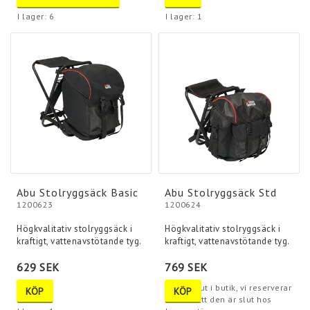
I lager: 6
I lager: 1
Abu Stolryggsäck Basic
Abu Stolryggsäck Std
1200623
1200624
Högkvalitativ stolryggsäck i
Högkvalitativ stolryggsäck i
kraftigt, vattenavstötande tyg.
kraftigt, vattenavstötande tyg.
629 SEK
769 SEK
Tyvärr slut i butik, vi reserverar
KÖP
KÖP
oss för att den är slut hos