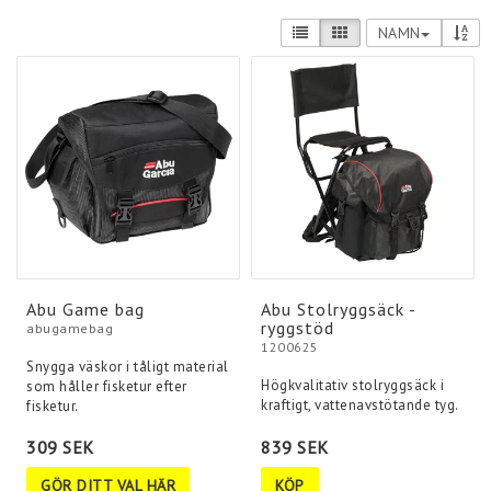
NAMN
Abu Game bag
Abu Stolryggsäck -
ryggstöd
abugamebag
1200625
Snygga väskor i tåligt material
Högkvalitativ stolryggsäck i
som håller fisketur efter
kraftigt, vattenavstötande tyg.
309 SEK
839 SEK
GÖR DITT VAL HÄR
KÖP