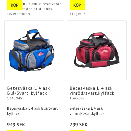
Tyvärr slut i butik, vi reserverar
KÖP
KÖP
oss för att den är slut hos
leverantören.
I lager: 2
Betesväska L 4 ask
Betesväska L 4 ask
Blå/Svart. kylfack
vinröd/svart.kylfack
1345045
1345042
Betesväska L 4 ask Blå/Svart.
Betesväska L 4 ask
kylfack
vinröd/svart.kylfack
949 SEK
799 SEK