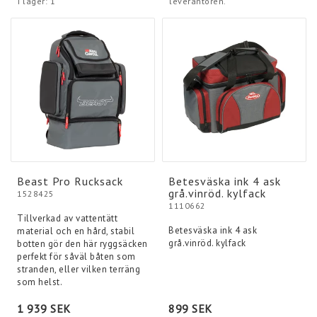
I lager: 1
leverantören.
Beast Pro Rucksack
Betesväska ink 4 ask
grå.vinröd. kylfack
1528425
1110662
Tillverkad av vattentätt
Betesväska ink 4 ask
material och en hård, stabil
grå.vinröd. kylfack
botten gör den här ryggsäcken
perfekt för såväl båten som
stranden, eller vilken terräng
som helst.
1 939 SEK
899 SEK