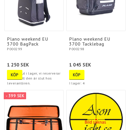
Plano weekend EU
Plano weekend EU
3700 BagPack
3700 Tacklebag
P000299
P000298
1 250 SEK
1 045 SEK
Tyvärr slut i lager, vi reserverar
KÖP
KÖP
oss för att den är slut hos
leverantören.
I lager: 4
- 399 SEK