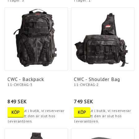
I lager: 5
I lager: 1
CWC - Backpack
CWC - Shoulder Bag
11-CWCBAG-3
11-CWCBAG-2
849 SEK
749 SEK
Tyvärr slut i butik, vi reserverar
Tyvärr slut i butik, vi reserverar
KÖP
KÖP
oss för att den är slut hos
oss för att den är slut hos
leverantören.
leverantören.