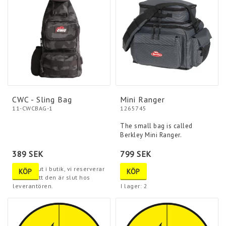
CWC - Sling Bag
Mini Ranger
11-CWCBAG-1
1265745
The small bag is called
Berkley Mini Ranger.
389 SEK
799 SEK
Tyvärr slut i butik, vi reserverar
KÖP
KÖP
oss för att den är slut hos
leverantören.
I lager: 2