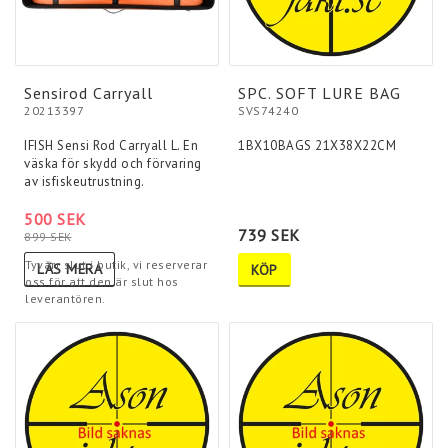
Sensirod Carryall
SPC. SOFT LURE BAG
20213397
SVS74240
IFISH Sensi Rod Carryall L. En
1BX10BAGS 21X38X22CM
väska för skydd och förvaring
av isfiskeutrustning.
500 SEK
739 SEK
899 SEK
Tyvärr slut i butik, vi reserverar
LÄS MERA
KÖP
oss för att den är slut hos
leverantören.