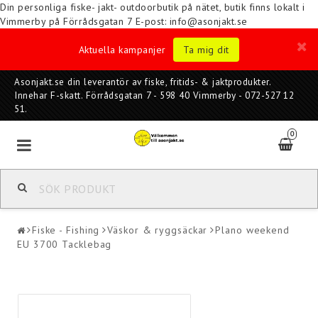
Din personliga fiske- jakt- outdoorbutik på nätet, butik finns lokalt i
Vimmerby på Förrådsgatan 7
E-post: info@asonjakt.se
Aktuella kampanjer
Ta mig dit
Asonjakt.se din leverantör av fiske, fritids- & jaktprodukter.
Innehar F-skatt. Förrådsgatan 7 - 598 40 Vimmerby - 072-527 12
51.
0
Fiske - Fishing
Väskor & ryggsäckar
Plano weekend
EU 3700 Tacklebag