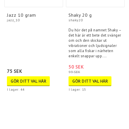
Jazz 10 gram
Shaky 20 g
jazz_10
shaky20
Du hör det på namnet Shaky –
det här är ett bete det svänger
om och den skickar ut
vibrationer och ljudsignaler
som alla fiskar i närheten
enkelt snappar upp.…
50 SEK
75 SEK
99 SEK
GÖR DITT VAL HÄR
GÖR DITT VAL HÄR
I lager: 44
I lager: 15