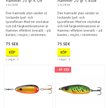
Hammer 20 gr K OR
Hammer 20 gr S Blue
1312895
1312894
Den hamrade ytan sänder ut
Den hamrade ytan sänder ut
lockande ljud- och
lockande ljud- och
ljusreflexer. Med tre storlekar
ljusreflexer. Med tre storlekar
och två färgkombinationer är
och två färgkombinationer är
Hammer effektivt överallt – på
Hammer effektivt överallt – på
kusten, i insjön, i strömmen.
kusten, i insjön, i strömmen.
75 SEK
75 SEK
KÖP
KÖP
I lager: 2
I lager: 5
- 49 SEK