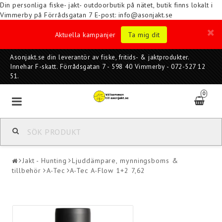
Din personliga fiske- jakt- outdoorbutik på nätet, butik finns lokalt i
Vimmerby på Förrådsgatan 7
E-post: info@asonjakt.se
Aktuella kampanjer
Ta mig dit
Asonjakt.se din leverantör av fiske, fritids- & jaktprodukter.
Innehar F-skatt. Förrådsgatan 7 - 598 40 Vimmerby - 072-527 12
51.
0
Jakt - Hunting
Ljuddämpare, mynningsboms &
tillbehör
A-Tec
A-Tec A-Flow 1+2 7,62