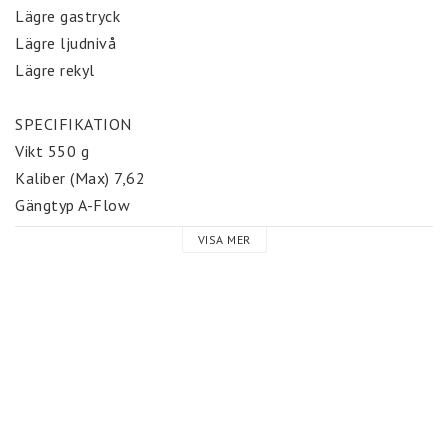
Lägre gastryck

Lägre ljudnivå

Lägre rekyl

SPECIFIKATION

Vikt 550 g

Kaliber (Max) 7,62

Gängtyp A-Flow

Ljudreducering 21 dB (C)

VISA MER
Förlängning av vapnet 97 mm

Totallängd 140 mm

Diameter 44,5 mm

Bygger bakåt över pipan 43 mm