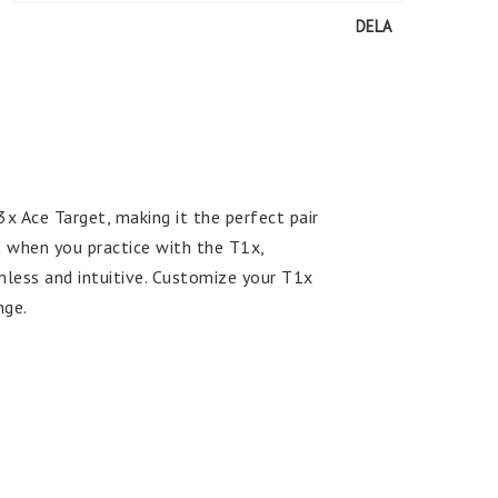
DELA
x Ace Target, making it the perfect pair 
 when you practice with the T1x, 
less and intuitive. Customize your T1x 
nge.