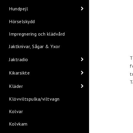
Hundpejl
Hörselskydd
Impregnering och klädvård
Jaktknivar, Sågar & Yxor
T
Jaktradio
f
Kikarsikte
t
T
Kläder
Klövviltspulka/viltvagn
Kolvar
Kolvkam