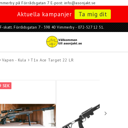
i Vimmerby på Förrådsgatan 7
E-post: info@asonjakt.se
Aktuella kampanjer
Ta mig dit
ar F-skatt. Förrådsgatan 7 - 598 40 Vimmerby - 072-527 12 51.
Vapen - Kula
T1x Ace Target 22 LR
9 SEK