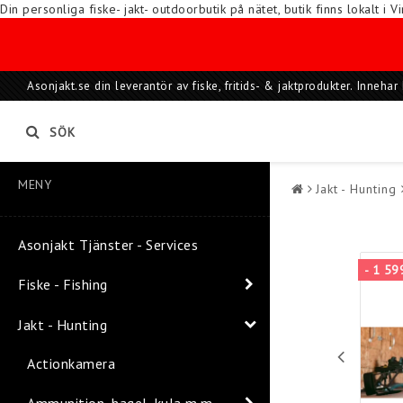
Din personliga fiske- jakt- outdoorbutik på nätet, butik finns lokalt 
Asonjakt.se din leverantör av fiske, fritids- & jaktprodukter. Inneh
SÖK
MENY
Jakt - Hunting
Asonjakt Tjänster - Services
- 1 59
Fiske - Fishing
Jakt - Hunting
Actionkamera
Ammunition, hagel, kula m.m.