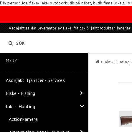
Din personliga fiske- jakt- outdoorbutik på nätet, butik finns lokalt 
Asonjakt.se din leverantör av fiske, fritids- & jaktprodukter. Inneh
SÖK
MENY
Jakt - Hunting
Asonjakt Tjänster - Services
Fiske - Fishing
Jakt - Hunting
Actionkamera
Ammunition, hagel, kula m.m.