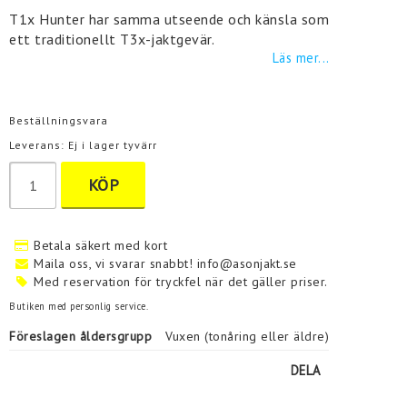
T1x Hunter har samma utseende och känsla som
ett traditionellt T3x-jaktgevär.
Läs mer...
Beställningsvara
Leverans:
Ej i lager tyvärr
KÖP
Betala säkert med kort
Maila oss, vi svarar snabbt! info@asonjakt.se
Med reservation för tryckfel när det gäller priser.
Butiken med personlig service.
Föreslagen åldersgrupp
Vuxen (tonåring eller äldre)
DELA