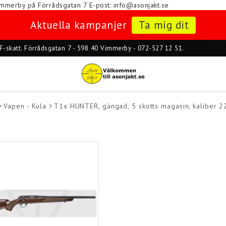
i Vimmerby på Förrådsgatan 7
E-post: info@asonjakt.se
Aktuella kampanjer
Ta mig dit
ar F-skatt. Förrådsgatan 7 - 598 40 Vimmerby - 072-527 12 51.
Vapen - Kula
T1x HUNTER, gängad, 5 skotts magasin, kaliber 2