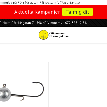
i Vimmerby på Förrådsgatan 7
E-post: info@asonjakt.se
Aktuella kampanjer
Ta mig dit
ar F-skatt. Förrådsgatan 7 - 598 40 Vimmerby - 072-527 12 51.