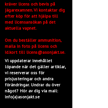
kräver licens och bevis på
jägarexamnen. Vi kontaktar dig
efter köp för att hjälpa till
med licensansökan på det
aktuella vapnet.
Om du beställer ammunition,
maila in foto på licens och
id.kort till licens@asonjakt.se.
Vi uppdaterar innehållet
löpande när det gäller artiklar,
vi reserverar oss för
prisjusteringar och andra
förändringar. Undrar du över
något? Hör av dig via mail:
info(a)asonjakt.se