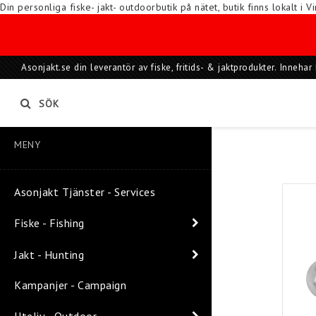
Din personliga fiske- jakt- outdoorbutik på nätet, butik finns lokalt 
Asonjakt.se din leverantör av fiske, fritids- & jaktprodukter. Inneh
SÖK
MENY
Asonjakt Tjänster - Services
Fiske - Fishing
Jakt - Hunting
Kampanjer - Campaign
Uteliv - Outdoor