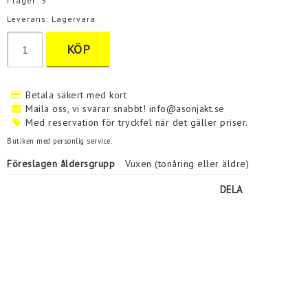
I lager: 3
Leverans:
Lagervara
KÖP
Betala säkert med kort
Maila oss, vi svarar snabbt! info@asonjakt.se
Med reservation för tryckfel när det gäller priser.
Butiken med personlig service.
Föreslagen åldersgrupp
Vuxen (tonåring eller äldre)
DELA