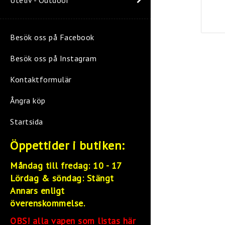
Besök oss på Facebook
Besök oss på Instagram
Kontaktformulär
Ångra köp
Startsida
Öppettider i butiken:
Måndag till fredag: 10 - 17
Lördag &
söndag: Stängt
Annars enligt
överenskommelse.
OBS! alla vapen som listas här