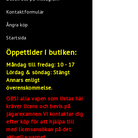
Kontaktformulär
Ångra köp
Startsida
Öppettider i butiken:
Måndag till fredag: 10 - 17
Lördag &
söndag: Stängt
Annars enligt
överenskommelse.
OBS! alla vapen som listas här
kräver licens och bevis på
jägarexamnen. Vi kontaktar dig
efter köp för att hjälpa till
med licensansökan på det
aktuella vapnet.