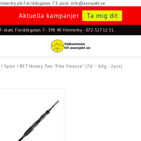
i Vimmerby på Förrådsgatan 7
E-post: info@asonjakt.se
Aktuella kampanjer
Ta mig dit
ar F-skatt. Förrådsgatan 7 - 598 40 Vimmerby - 072-527 12 51.
Spön
BFT Ninety Two "Pike Finesse" (7,6' - 60g - 2pcs)