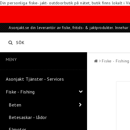
Din personliga fiske- jakt- outdoorbutik på nätet, butik finns lokalt 
Asonjakt.se din leverantör av fiske, fritids- & jaktprodukter. Inneh
SÖK
MENY
Fiske - Fishing
Asonjakt Tjänster - Services
Fiske - Fishing
Beten
Betesaskar - lådor
Elmotor