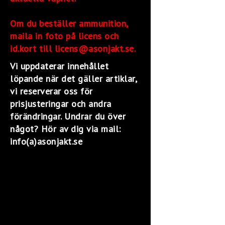
Om du beställer ammunition,
maila in foto på licens och
id.kort till licens@asonjakt.se.
Vi uppdaterar innehållet
löpande när det gäller artiklar,
vi reserverar oss för
prisjusteringar och andra
förändringar. Undrar du över
något? Hör av dig via mail:
info(a)asonjakt.se