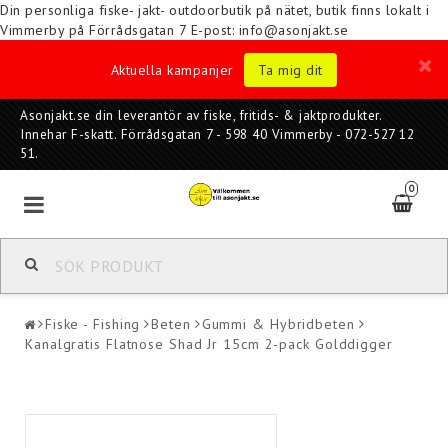
Din personliga fiske- jakt- outdoorbutik på nätet, butik finns lokalt i
Vimmerby på Förrådsgatan 7
E-post: info@asonjakt.se
Aktuella kampanjer
Ta mig dit
Asonjakt.se din leverantör av fiske, fritids- & jaktprodukter.
Innehar F-skatt. Förrådsgatan 7 - 598 40 Vimmerby - 072-527 12
51.
0
Fiske - Fishing
Beten
Gummi & Hybridbeten
Kanalgratis Flatnose Shad Jr 15cm 2-pack Golddigger