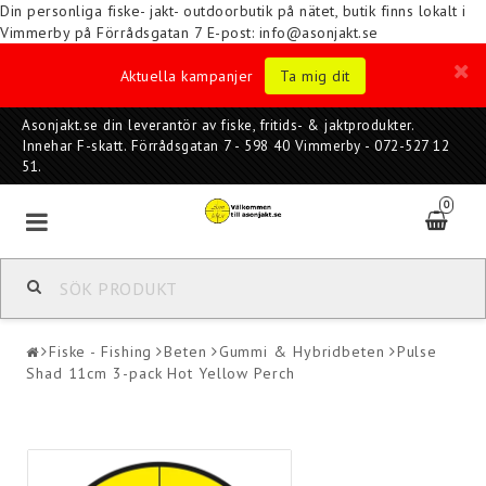
Din personliga fiske- jakt- outdoorbutik på nätet, butik finns lokalt i
Vimmerby på Förrådsgatan 7
E-post: info@asonjakt.se
Aktuella kampanjer
Ta mig dit
Asonjakt.se din leverantör av fiske, fritids- & jaktprodukter.
Innehar F-skatt. Förrådsgatan 7 - 598 40 Vimmerby - 072-527 12
51.
0
Fiske - Fishing
Beten
Gummi & Hybridbeten
Pulse
Shad 11cm 3-pack Hot Yellow Perch