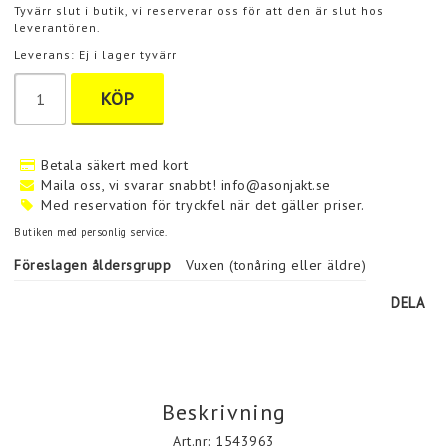
Tyvärr slut i butik, vi reserverar oss för att den är slut hos
leverantören.
Leverans:
Ej i lager tyvärr
KÖP
Betala säkert med kort
Maila oss, vi svarar snabbt! info@asonjakt.se
Med reservation för tryckfel när det gäller priser.
Butiken med personlig service.
Föreslagen åldersgrupp
Vuxen (tonåring eller äldre)
DELA
Beskrivning
Art.nr: 1543963