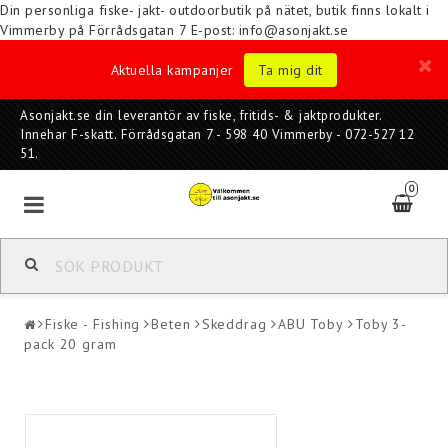
Din personliga fiske- jakt- outdoorbutik på nätet, butik finns lokalt i
Vimmerby på Förrådsgatan 7
E-post: info@asonjakt.se
Aktuella kampanjer
Ta mig dit
Asonjakt.se din leverantör av fiske, fritids- & jaktprodukter.
Innehar F-skatt. Förrådsgatan 7 - 598 40 Vimmerby - 072-527 12
51.
0
Fiske - Fishing
Beten
Skeddrag
ABU Toby
Toby 3-
pack 20 gram