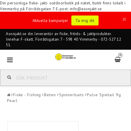
Din personliga fiske- jakt- outdoorbutik på nätet, butik finns lokalt i
Vimmerby på Förrådsgatan 7
E-post: info@asonjakt.se
Aktuella kampanjer
Ta mig dit
Asonjakt.se din leverantör av fiske, fritids- & jaktprodukter.
Innehar F-skatt. Förrådsgatan 7 - 598 40 Vimmerby - 072-527 12
51.
0
Fiske - Fishing
Beten
Spinnerbaits
Pulse Spintail 9g
Pearl