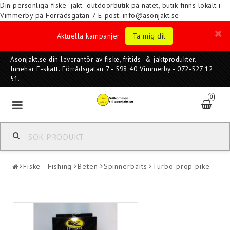
Din personliga fiske- jakt- outdoorbutik på nätet, butik finns lokalt i
Vimmerby på Förrådsgatan 7
E-post: info@asonjakt.se
Aktuella kampanjer
Ta mig dit
Asonjakt.se din leverantör av fiske, fritids- & jaktprodukter.
Innehar F-skatt. Förrådsgatan 7 - 598 40 Vimmerby - 072-527 12
51.
0
Fiske - Fishing
Beten
Spinnerbaits
Turbo prop pike