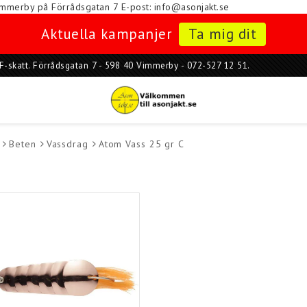
i Vimmerby på Förrådsgatan 7
E-post: info@asonjakt.se
Aktuella kampanjer
Ta mig dit
ar F-skatt. Förrådsgatan 7 - 598 40 Vimmerby - 072-527 12 51.
Beten
Vassdrag
Atom Vass 25 gr C