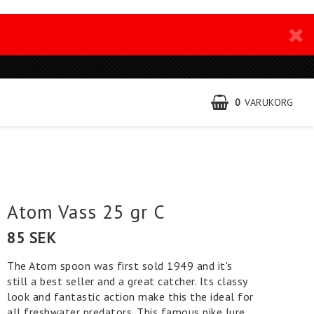
0
VARUKORG
Atom Vass 25 gr C
85 SEK
The Atom spoon was first sold 1949 and it's
still a best seller and a great catcher. Its classy
look and fantastic action make this the ideal for
all freshwater predators. This famous pike lure