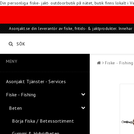
Din personliga fiske- jakt- outdoorbutik på nätet, butik finns lokalt 
Asonjakt.se din leverantör av fiske, fritids- & jaktprodukter. Inneh
SÖK
MENY
Fiske - Fishing
Asonjakt Tjänster - Services
Fiske - Fishing
Beten
Börja fiska / Betessortiment
Gummi & Hybridbeten