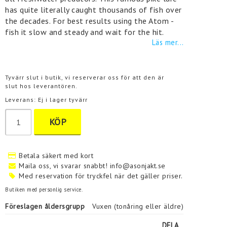
has quite literally caught thousands of fish over
the decades. For best results using the Atom -
fish it slow and steady and wait for the hit.
Läs mer...
Tyvärr slut i butik, vi reserverar oss för att den är
slut hos leverantören.
Leverans:
Ej i lager tyvärr
KÖP
Betala säkert med kort
Maila oss, vi svarar snabbt! info@asonjakt.se
Med reservation för tryckfel när det gäller priser.
Butiken med personlig service.
Föreslagen åldersgrupp
Vuxen (tonåring eller äldre)
DELA