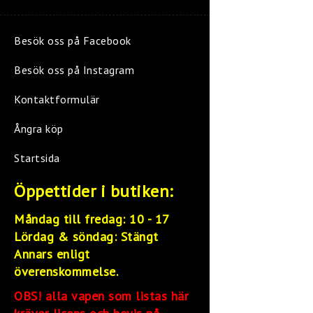
Besök oss på Facebook
Besök oss på Instagram
Kontaktformulär
Ångra köp
Startsida
Öppettider i butiken:
Måndag till fredag: 10 - 17
Lördag &
söndag: Stängt
Annars enligt
överenskommelse.
OBS! alla vapen som listas här