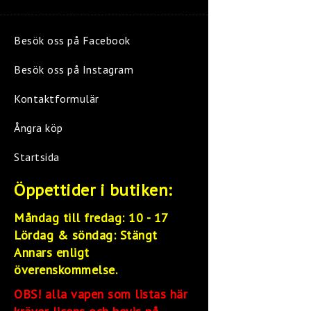
Besök oss på Facebook
Besök oss på Instagram
Kontaktformulär
Ångra köp
Startsida
Öppettider i butiken:
Måndag till fredag: 10 - 17
Lördag &
söndag: Stängt
Annars enligt
överenskommelse.
OBS! alla vapen som listas här