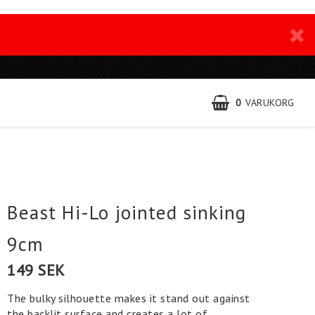
0
VARUKORG
Beast Hi-Lo jointed sinking
9cm
149 SEK
The bulky silhouette makes it stand out against
the backlit surface and creates a lot of