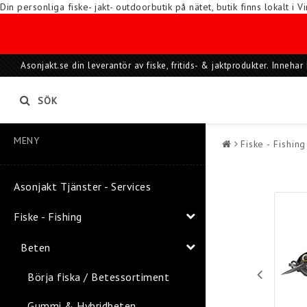
Din personliga fiske- jakt- outdoorbutik på nätet, butik finns lokalt 
Asonjakt.se din leverantör av fiske, fritids- & jaktprodukter. Inneh
SÖK
MENY
Fiske - Fishing
Asonjakt Tjänster - Services
Fiske - Fishing
Beten
Börja fiska / Betessortiment
Gummi & Hybridbeten