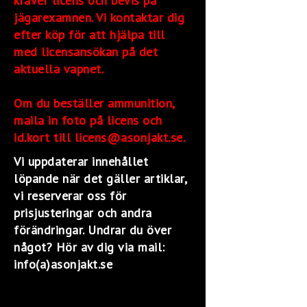
kräver licens och bevis på
jägarexamnen. Vi kontaktar dig
efter köp för att hjälpa till
med licensansökan på det
aktuella vapnet.
Om du beställer ammunition,
maila in foto på licens och
id.kort till licens@asonjakt.se.
Vi uppdaterar innehållet
löpande när det gäller artiklar,
vi reserverar oss för
prisjusteringar och andra
förändringar. Undrar du över
något? Hör av dig via mail:
info(a)asonjakt.se