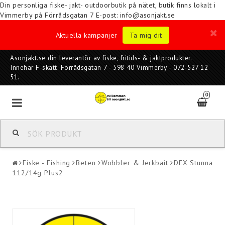
Din personliga fiske- jakt- outdoorbutik på nätet, butik finns lokalt i
Vimmerby på Förrådsgatan 7
E-post: info@asonjakt.se
Aktuella kampanjer
Ta mig dit
Asonjakt.se din leverantör av fiske, fritids- & jaktprodukter.
Innehar F-skatt. Förrådsgatan 7 - 598 40 Vimmerby - 072-527 12
51.
0
Fiske - Fishing
Beten
Wobbler & Jerkbait
DEX Stunna
112/14g Plus2