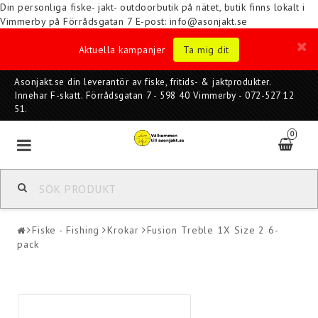
Din personliga fiske- jakt- outdoorbutik på nätet, butik finns lokalt i
Vimmerby på Förrådsgatan 7
E-post: info@asonjakt.se
Aktuella kampanjer
Ta mig dit
Asonjakt.se din leverantör av fiske, fritids- & jaktprodukter.
Innehar F-skatt. Förrådsgatan 7 - 598 40 Vimmerby - 072-527 12
51.
0
Fiske - Fishing
Krokar
Fusion Treble 1X Size 2 6-
pack