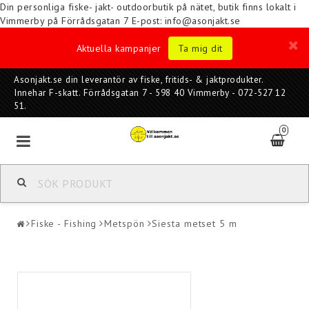
Din personliga fiske- jakt- outdoorbutik på nätet, butik finns lokalt i
Vimmerby på Förrådsgatan 7
E-post: info@asonjakt.se
Aktuella kampanjer
Ta mig dit
Asonjakt.se din leverantör av fiske, fritids- & jaktprodukter.
Innehar F-skatt. Förrådsgatan 7 - 598 40 Vimmerby - 072-527 12
51.
0
Fiske - Fishing
Metspön
Siesta metset 5 m