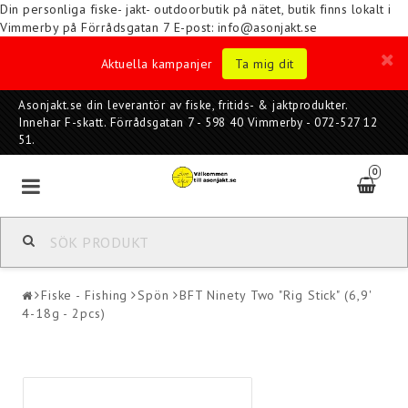
Din personliga fiske- jakt- outdoorbutik på nätet, butik finns lokalt i
Vimmerby på Förrådsgatan 7
E-post: info@asonjakt.se
Aktuella kampanjer
Ta mig dit
Asonjakt.se din leverantör av fiske, fritids- & jaktprodukter.
Innehar F-skatt. Förrådsgatan 7 - 598 40 Vimmerby - 072-527 12
51.
0
Fiske - Fishing
Spön
BFT Ninety Two "Rig Stick" (6,9'
4-18g - 2pcs)