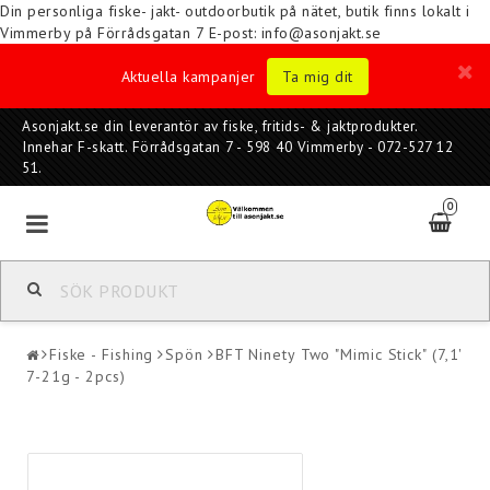
Din personliga fiske- jakt- outdoorbutik på nätet, butik finns lokalt i
Vimmerby på Förrådsgatan 7
E-post: info@asonjakt.se
Aktuella kampanjer
Ta mig dit
Asonjakt.se din leverantör av fiske, fritids- & jaktprodukter.
Innehar F-skatt. Förrådsgatan 7 - 598 40 Vimmerby - 072-527 12
51.
0
Fiske - Fishing
Spön
BFT Ninety Two "Mimic Stick" (7,1'
7-21g - 2pcs)