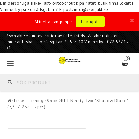
Din personliga fiske- jakt- outdoorbutik på nätet, butik finns lokalt i
Vimmerby på Förrådsgatan 7
E-post: info@asonjakt.se
Aktuella kampanjer
Ta mig dit
Asonjakt.se din leverantör av fiske, fritids- & jaktprodukter.
Innehar F-skatt. Förrådsgatan 7 - 598 40 Vimmerby - 072-527 12
51.
0
Fiske - Fishing
Spön
BFT Ninety Two "Shadow Blade"
(7,3' 7-28g - 2pcs)