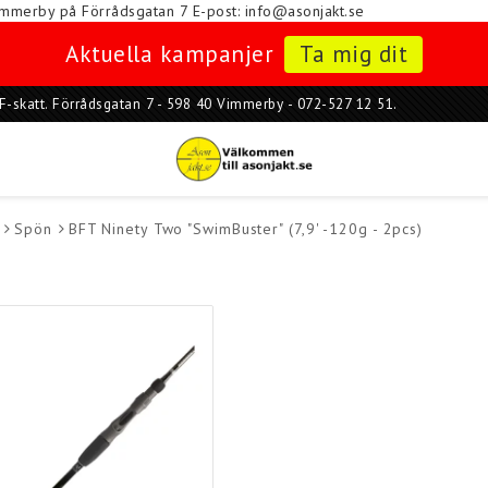
i Vimmerby på Förrådsgatan 7
E-post: info@asonjakt.se
Aktuella kampanjer
Ta mig dit
ar F-skatt. Förrådsgatan 7 - 598 40 Vimmerby - 072-527 12 51.
Spön
BFT Ninety Two "SwimBuster" (7,9' -120g - 2pcs)