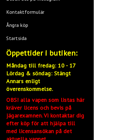
Kontaktformulär
Ångra köp
Startsida
Öppettider i butiken:
Måndag till fredag: 10 - 17
Lördag &
söndag: Stängt
Annars enligt
överenskommelse.
OBS! alla vapen som listas här
kräver licens och bevis på
jägarexamnen. Vi kontaktar dig
efter köp för att hjälpa till
med licensansökan på det
aktuella vapnet.