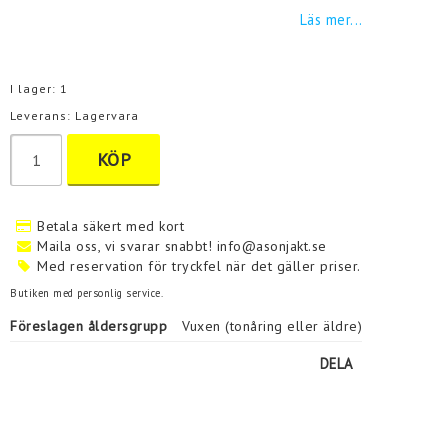
Läs mer...
I lager: 1
Leverans:
Lagervara
KÖP
Betala säkert med kort
Maila oss, vi svarar snabbt! info@asonjakt.se
Med reservation för tryckfel när det gäller priser.
Butiken med personlig service.
Föreslagen åldersgrupp
Vuxen (tonåring eller äldre)
DELA