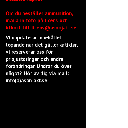
Om du beställer ammunition,
maila in foto på licens och
id.kort till licens@asonjakt.se.
Vi uppdaterar innehållet
löpande när det gäller artiklar,
vi reserverar oss för
prisjusteringar och andra
förändringar. Undrar du över
något? Hör av dig via mail:
info(a)asonjakt.se