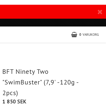
0
VARUKORG
BFT Ninety Two
"SwimBuster" (7,9' -120g -
2pcs)
1 850 SEK