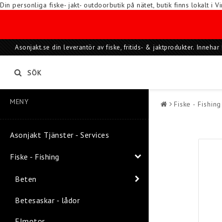
Din personliga fiske- jakt- outdoorbutik på nätet, butik finns lokalt 
Asonjakt.se din leverantör av fiske, fritids- & jaktprodukter. Inneh
SÖK
MENY
Fiske - Fishing
Asonjakt Tjänster - Services
Fiske - Fishing
Beten
Betesaskar - lådor
Elmotor