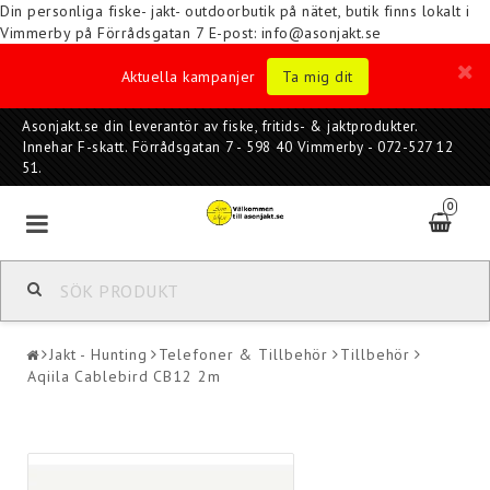
Din personliga fiske- jakt- outdoorbutik på nätet, butik finns lokalt i
Vimmerby på Förrådsgatan 7
E-post: info@asonjakt.se
Aktuella kampanjer
Ta mig dit
Asonjakt.se din leverantör av fiske, fritids- & jaktprodukter.
Innehar F-skatt. Förrådsgatan 7 - 598 40 Vimmerby - 072-527 12
51.
0
Jakt - Hunting
Telefoner & Tillbehör
Tillbehör
Aqiila Cablebird CB12 2m