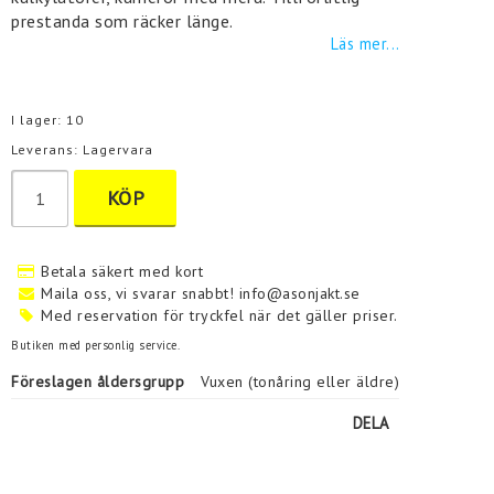
prestanda som räcker länge.
Läs mer...
I lager: 10
Leverans:
Lagervara
KÖP
Betala säkert med kort
Maila oss, vi svarar snabbt! info@asonjakt.se
Med reservation för tryckfel när det gäller priser.
Butiken med personlig service.
Föreslagen åldersgrupp
Vuxen (tonåring eller äldre)
DELA