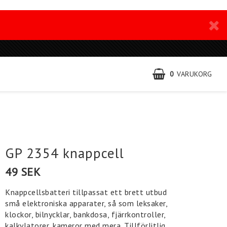
0
VARUKORG
GP 2354 knappcell
49 SEK
Knappcellsbatteri tillpassat ett brett utbud
små elektroniska apparater, så som leksaker,
klockor, bilnycklar, bankdosa, fjärrkontroller,
kalkylatorer, kameror med mera. Tillförlitlig