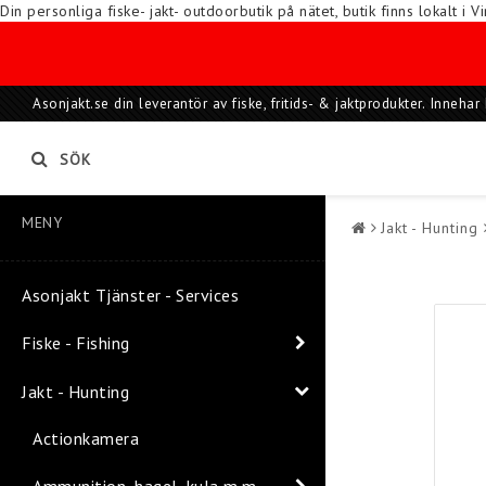
Din personliga fiske- jakt- outdoorbutik på nätet, butik finns lokalt 
Asonjakt.se din leverantör av fiske, fritids- & jaktprodukter. Inneh
SÖK
MENY
Jakt - Hunting
Asonjakt Tjänster - Services
Fiske - Fishing
Jakt - Hunting
Actionkamera
Ammunition, hagel, kula m.m.