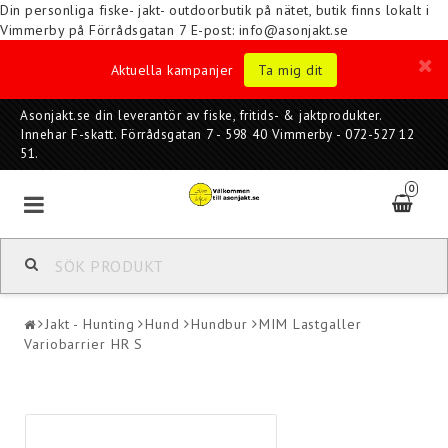
Din personliga fiske- jakt- outdoorbutik på nätet, butik finns lokalt i
Vimmerby på Förrådsgatan 7
E-post: info@asonjakt.se
Aktuella kampanjer
Ta mig dit
Asonjakt.se din leverantör av fiske, fritids- & jaktprodukter.
Innehar F-skatt. Förrådsgatan 7 - 598 40 Vimmerby - 072-527 12
51.
0
Jakt - Hunting
Hund
Hundbur
MIM Lastgaller
Variobarrier HR S