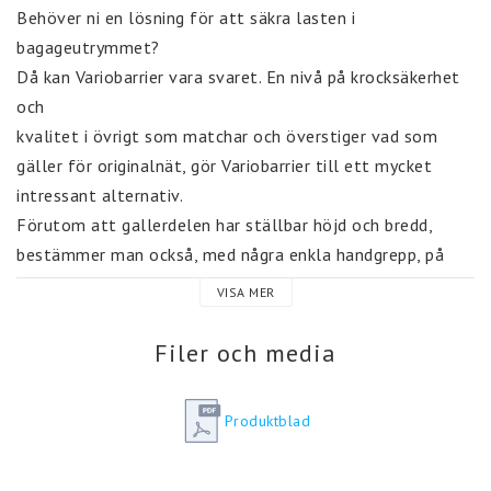
Behöver ni en lösning för att säkra lasten i 
bagageutrymmet?

Då kan Variobarrier vara svaret. En nivå på krocksäkerhet 
och

kvalitet i övrigt som matchar och överstiger vad som 
gäller för originalnät, gör Variobarrier till ett mycket 
intressant alternativ.

Förutom att gallerdelen har ställbar höjd och bredd, 
bestämmer man också, med några enkla handgrepp, på 
vilken höjd gallerdelen ska placeras.

VISA MER
Flexibiliteten möjliggör också i många fall att man kan 
ta med sin

Filer och media
Variobarrier till nästa bil när det är dags att byta.

Med andra ord behövs inga ingrepp i bilen för att få 
Produktblad
Variobarrier på plats.

Väl på plats är lagkravet på lastsäkring uppfyllt och 