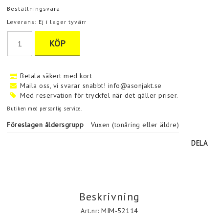
Beställningsvara
Leverans:
Ej i lager tyvärr
KÖP
Betala säkert med kort
Maila oss, vi svarar snabbt! info@asonjakt.se
Med reservation för tryckfel när det gäller priser.
Butiken med personlig service.
Föreslagen åldersgrupp
Vuxen (tonåring eller äldre)
DELA
Beskrivning
Art.nr: MIM-52114