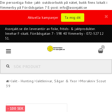
Din personliga fiske- jakt- outdoorbutik på nätet, butik finns lokalt i
Vimmerby på Förrådsgatan 7
E-post: info@asonjakt.se
Aktuella kampanjer
Ta mig dit
Asonjakt.se din leverantör av fiske, fritids- & jaktprodukter.
Innehar F-skatt. Förrådsgatan 7 - 598 40 Vimmerby - 072-527 12
51.
0
Jakt - Hunting
Jaktknivar, Sågar & Yxor
Morakniv Scout
39
- 100 SEK