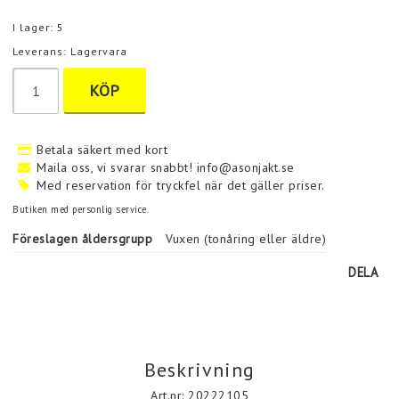
I lager: 5
Leverans:
Lagervara
KÖP
Betala säkert med kort
Maila oss, vi svarar snabbt! info@asonjakt.se
Med reservation för tryckfel när det gäller priser.
Butiken med personlig service.
Föreslagen åldersgrupp
Vuxen (tonåring eller äldre)
DELA
Beskrivning
Art.nr: 20222105