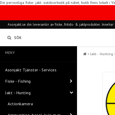
Din personliga fiske- jakt- outdoorbutik på nätet, butik finns lokalt 
Asonjakt.se din leverantör av fiske, fritids- & jaktprodukter. Inneh
SÖK
MENY
Jakt - Hunting
Asonjakt Tjänster - Services
Fiske - Fishing
Jakt - Hunting
Actionkamera
Ammunition, hagel, kula m.m.