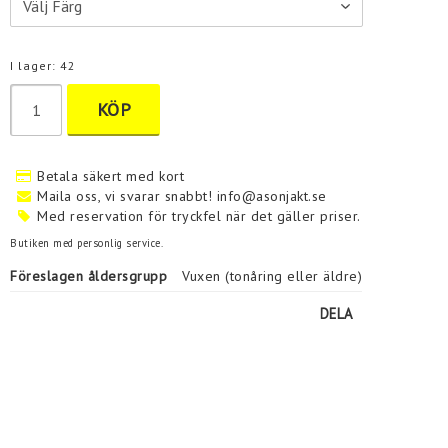
I lager: 42
KÖP
Betala säkert med kort
Maila oss, vi svarar snabbt! info@asonjakt.se
Med reservation för tryckfel när det gäller priser.
Butiken med personlig service.
Föreslagen åldersgrupp
Vuxen (tonåring eller äldre)
DELA