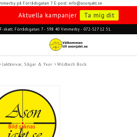
i Vimmerby på Förrådsgatan 7
E-post: info@asonjakt.se
Aktuella kampanjer
Ta mig dit
ar F-skatt. Förrådsgatan 7 - 598 40 Vimmerby - 072-527 12 51.
Jaktknivar, Sågar & Yxor
Wildtech Bock