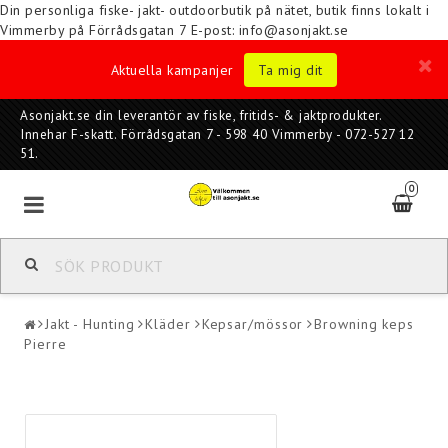
Din personliga fiske- jakt- outdoorbutik på nätet, butik finns lokalt i
Vimmerby på Förrådsgatan 7
E-post: info@asonjakt.se
Aktuella kampanjer
Ta mig dit
Asonjakt.se din leverantör av fiske, fritids- & jaktprodukter.
Innehar F-skatt. Förrådsgatan 7 - 598 40 Vimmerby - 072-527 12
51.
0
Jakt - Hunting
Kläder
Kepsar/mössor
Browning keps
Pierre