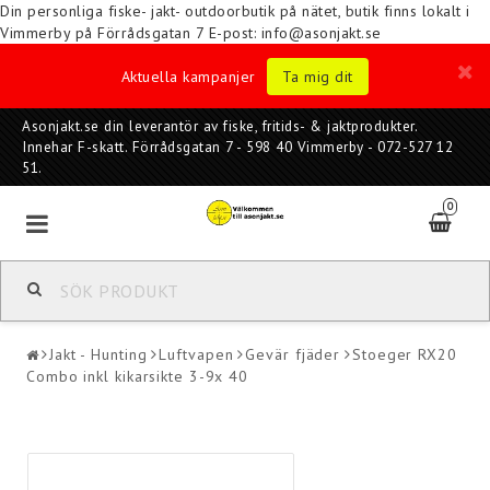
Din personliga fiske- jakt- outdoorbutik på nätet, butik finns lokalt i
Vimmerby på Förrådsgatan 7
E-post: info@asonjakt.se
Aktuella kampanjer
Ta mig dit
Asonjakt.se din leverantör av fiske, fritids- & jaktprodukter.
Innehar F-skatt. Förrådsgatan 7 - 598 40 Vimmerby - 072-527 12
51.
0
Jakt - Hunting
Luftvapen
Gevär fjäder
Stoeger RX20
Combo inkl kikarsikte 3-9x 40