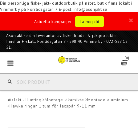
Din personliga fiske- jakt- outdoorbutik på nätet, butik finns lokalt i
Vimmerby på Förrådsgatan 7
E-post: info@asonjakt.se
Aktuella kampanjer
Ta mig dit
Asonjakt.se din leverantör av fiske, fritids- & jaktprodukter.
Innehar F-skatt. Förrådsgatan 7 - 598 40 Vimmerby - 072-527 12
51.
0
Jakt - Hunting
Montage kikarsikte
Montage aluminium
Hawke ringar 1 tum för laxspår 9-11 mm