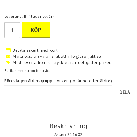
Leverans:
Ej i lager tyvärr
KÖP
Betala säkert med kort
Maila oss, vi svarar snabbt! info@asonjakt.se
Med reservation för tryckfel när det gäller priser.
Butiken med personlig service.
Föreslagen åldersgrupp
Vuxen (tonåring eller äldre)
DELA
Beskrivning
Art.nr: 811602