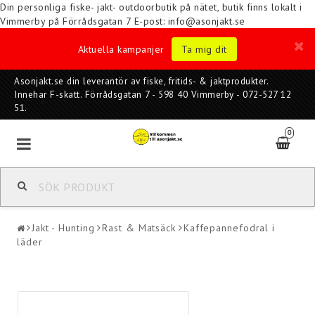
Din personliga fiske- jakt- outdoorbutik på nätet, butik finns lokalt i
Vimmerby på Förrådsgatan 7
E-post: info@asonjakt.se
Aktuella kampanjer
Ta mig dit
Asonjakt.se din leverantör av fiske, fritids- & jaktprodukter.
Innehar F-skatt. Förrådsgatan 7 - 598 40 Vimmerby - 072-527 12
51.
0
Jakt - Hunting
Rast & Matsäck
Kaffepannefodral i
läder