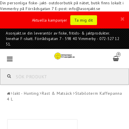
Din personliga fiske- jakt- outdoorbutik på nätet, butik finns lokalt i
Vimmerby på Förrådsgatan 7
E-post: info@asonjakt.se
Aktuella kampanjer
Ta mig dit
Asonjakt.se din leverantör av fiske, fritids- & jaktprodukter.
Innehar F-skatt. Förrådsgatan 7 - 598 40 Vimmerby - 072-527 12
51.
0
Jakt - Hunting
Rast & Matsäck
Stabiloterm Kaffepanna
4 L