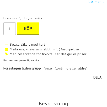
Läs mer...
Leverans:
Ej i lager tyvärr
KÖP
Betala säkert med kort
Maila oss, vi svarar snabbt! info@asonjakt.se
Med reservation för tryckfel när det gäller priser.
Butiken med personlig service.
Föreslagen åldersgrupp
Vuxen (tonåring eller äldre)
DELA
Beskrivning