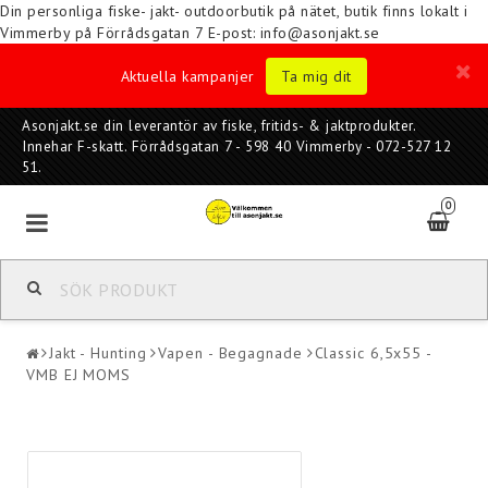
Din personliga fiske- jakt- outdoorbutik på nätet, butik finns lokalt i
Vimmerby på Förrådsgatan 7
E-post: info@asonjakt.se
Aktuella kampanjer
Ta mig dit
Asonjakt.se din leverantör av fiske, fritids- & jaktprodukter.
Innehar F-skatt. Förrådsgatan 7 - 598 40 Vimmerby - 072-527 12
51.
0
Jakt - Hunting
Vapen - Begagnade
Classic 6,5x55 -
VMB EJ MOMS