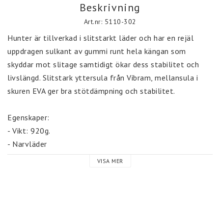
Beskrivning
Art.nr: 5110-302
Hunter är tillverkad i slitstarkt läder och har en rejäl 
uppdragen sulkant av gummi runt hela kängan som 
skyddar mot slitage samtidigt ökar dess stabilitet och 
livslängd. Slitstark yttersula från Vibram, mellansula i 
skuren EVA ger bra stötdämpning och stabilitet.

Egenskaper:

- Vikt: 920g.

- Narvläder

- Gore-Tex Ultimate

VISA MER
- Yttersula: Vibram 

- Mellansula: Skuren EVA

- Crispi Air Mesh iläggsula med aktivt carbon med 
antibakteriella egenskaper som förhindrar dålig lukt.
