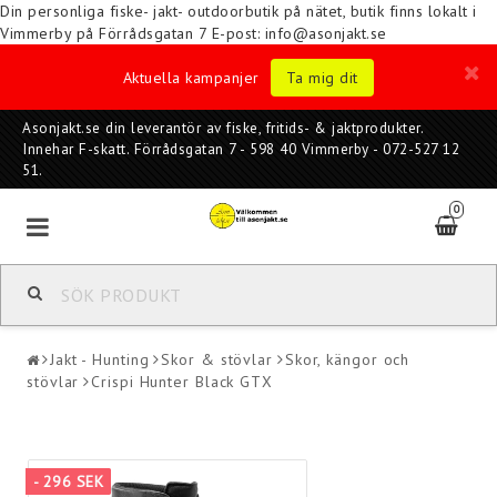
Din personliga fiske- jakt- outdoorbutik på nätet, butik finns lokalt i
Vimmerby på Förrådsgatan 7
E-post: info@asonjakt.se
Aktuella kampanjer
Ta mig dit
Asonjakt.se din leverantör av fiske, fritids- & jaktprodukter.
Innehar F-skatt. Förrådsgatan 7 - 598 40 Vimmerby - 072-527 12
51.
0
Jakt - Hunting
Skor & stövlar
Skor, kängor och
stövlar
Crispi Hunter Black GTX
- 296 SEK