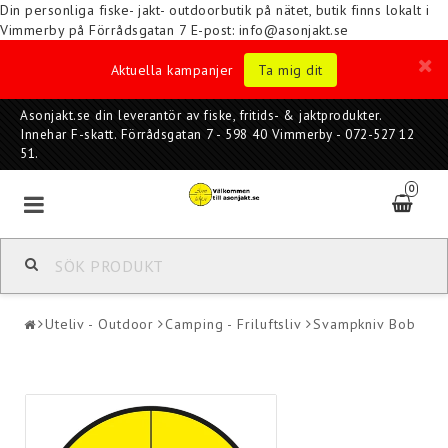
Din personliga fiske- jakt- outdoorbutik på nätet, butik finns lokalt i
Vimmerby på Förrådsgatan 7
E-post: info@asonjakt.se
Aktuella kampanjer
Ta mig dit
Asonjakt.se din leverantör av fiske, fritids- & jaktprodukter.
Innehar F-skatt. Förrådsgatan 7 - 598 40 Vimmerby - 072-527 12
51.
0
Uteliv - Outdoor
Camping - Friluftsliv
Svampkniv Bob