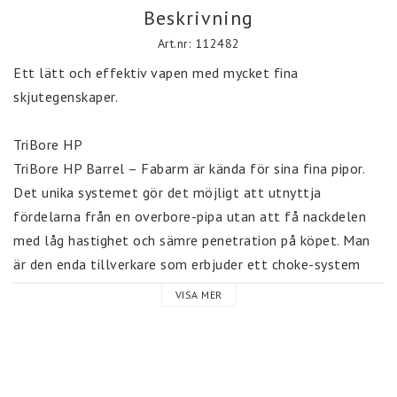
Beskrivning
Art.nr: 112482
Ett lätt och effektiv vapen med mycket fina 
skjutegenskaper.

TriBore HP

TriBore HP Barrel – Fabarm är kända för sina fina pipor. 
Det unika systemet gör det möjligt att utnyttja 
fördelarna från en overbore-pipa utan att få nackdelen 
med låg hastighet och sämre penetration på köpet. Man 
är den enda tillverkare som erbjuder ett choke-system 
som klarar skjuta stålhagel med full trångborrning och 
VISA MER
till och med även med EXTREME 0,9 choke!

Fabarm är den enda tillverkaren som trycktestar och 
certifierar sina hagelpipor till hela 1630 Bar.
