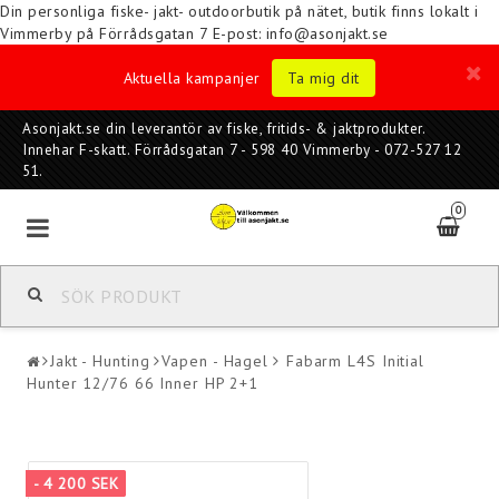
Din personliga fiske- jakt- outdoorbutik på nätet, butik finns lokalt i
Vimmerby på Förrådsgatan 7
E-post: info@asonjakt.se
Aktuella kampanjer
Ta mig dit
Asonjakt.se din leverantör av fiske, fritids- & jaktprodukter.
Innehar F-skatt. Förrådsgatan 7 - 598 40 Vimmerby - 072-527 12
51.
0
Jakt - Hunting
Vapen - Hagel
Fabarm L4S Initial
Hunter 12/76 66 Inner HP 2+1
- 4 200 SEK